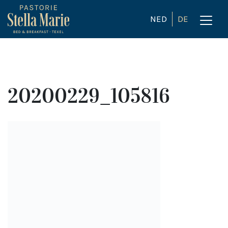
NED
DE
20200229_105816