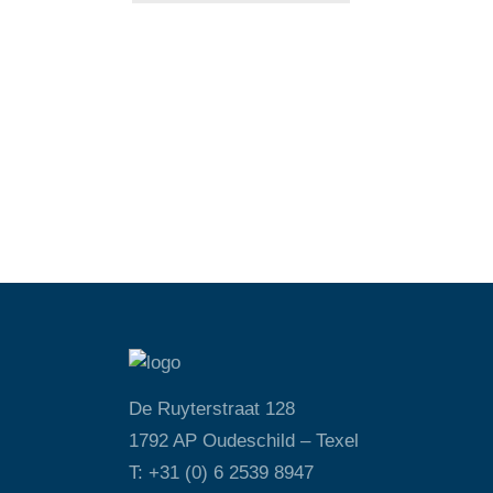
De Ruyterstraat 128
1792 AP Oudeschild – Texel
T: +31 (0) 6 2539 8947