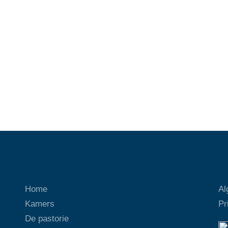
Home
Al
Kamers
Pr
De pastorie